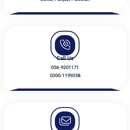
Call Us
056-9201171
0300-1199358